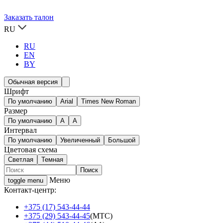
Заказать талон
RU
RU
EN
BY
Обычная версия
Шрифт
По умолчанию
Arial
Times New Roman
Размер
По умолчанию
A
A
Интервал
По умолчанию
Увеличенный
Большой
Цветовая схема
Светлая
Темная
Меню
toggle menu
Контакт-центр:
+375 (17) 543-44-44
+375 (29) 543-44-45
(МТС)