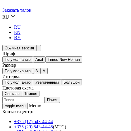
Заказать талон
RU
RU
EN
BY
Обычная версия
Шрифт
По умолчанию
Arial
Times New Roman
Размер
По умолчанию
A
A
Интервал
По умолчанию
Увеличенный
Большой
Цветовая схема
Светлая
Темная
Меню
toggle menu
Контакт-центр:
+375 (17) 543-44-44
+375 (29) 543-44-45
(МТС)