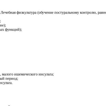
; Лечебная физкультура (обучение постуральному контролю, равн
;
ие);
ых функций);
, малого ишемического инсульта;
ный период;
нсульта.