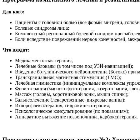
Для кого:
Пациенты с головной болью (все формы мигрени, головн
Болевые синдромы лица;
Комплексный регионарный болевой синдром при заболев
Боли вследствие повреждений нервов конечностей, межре
Что входит:
Медикаментозная терапия;
Лечебные блокады (в том числе под УЗИ-навигацией);
Введение ботулинического нейропротеина (Ботокс) при м
Транскраниальная магнитная стимуляция (ТМС);
Лечебная гимнастика (индивидуальные комплексы упраж
Физиотерапия (магнитофототерапия, лазеротерапия, элект
Массаж (головы, воротниковой зоны, мышц спины);
Бальнеолечение (лекарственные, вихревые ванны);
Иглорефлексотерапия, гидрокинезотерапия;
Психологическое консультирование (по показаниям);
Аппаратное вытяжение позвоночника, карбокситерапия.
Программа комплексного лечения №2:
Хроническ