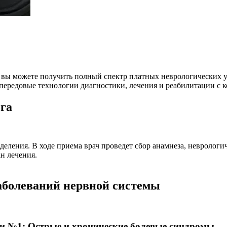
вы можете получить полный спектр платных неврологических у
 передовые технологии диагностики, лечения и реабилитации с
ога
еления. В ходе приема врач проведет сбор анамнеза, неврологи
н лечения.
аболеваний нервной системы
ии №1:
Острые и хронические болевые синдромы