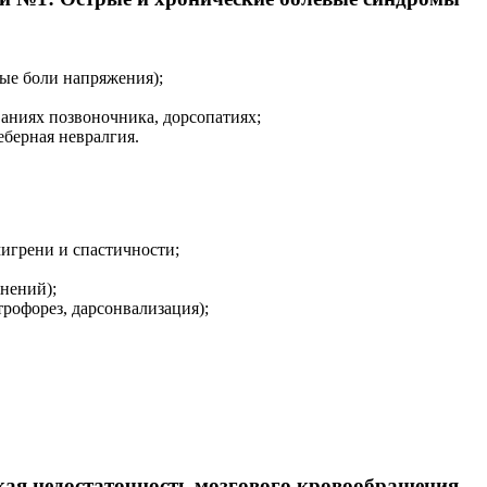
ые боли напряжения);
аниях позвоночника, дорсопатиях;
берная невралгия.
игрени и спастичности;
нений);
рофорез, дарсонвализация);
ая недостаточность мозгового кровообращения