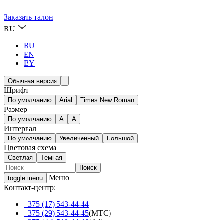
Заказать талон
RU
RU
EN
BY
Обычная версия
Шрифт
По умолчанию
Arial
Times New Roman
Размер
По умолчанию
A
A
Интервал
По умолчанию
Увеличенный
Большой
Цветовая схема
Светлая
Темная
Меню
toggle menu
Контакт-центр:
+375 (17) 543-44-44
+375 (29) 543-44-45
(МТС)