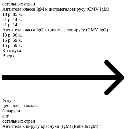
остальных стран
Антитела класса IgM к цитомегаловирусу (CMV IgM)
18 р. 85 к.
21 р. 14 к.
21 р. 14 к.
Антитела класса IgG к цитомегаловирусу (CMV IgG)
13 р. 30 к.
15 р. 59 к.
15 р. 59 к.
Краснуха
Вверх
Услуга
цена для граждан:
беларуси
снг
остальных стран
Антитела к вирусу краснухи (IgM) (Rubella IgM)