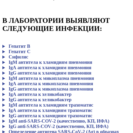
В ЛАБОРАТОРИИ ВЫЯВЛЯЮТ
СЛЕДУЮЩИЕ ИНФЕКЦИИ:
Гепатит В
Гепатит С
Сифилис
IgМ антитела к хламидиям пневмония
IgА антитела к хламидиям пневмония
IgG антитела к хламидиям пневмония
IgМ антитела к микоплазма пневмония
IgА антитела к микоплазма пневмония
IgG антитела к микоплазма пневмония
IgА антитела к хеликобактер
IgG антитела к хеликобактер
IgМ антитела к хламидиям трахоматис
IgА антитела к хламидиям трахоматис
IgG антитела к хламидиям трахоматис
IgM anti-SARS-COV-2 (качественно, КП, ИФА)
IgG anti-SARS-COV-2 (качественно, КП, ИФА)
Определение антигена SARS-CoV-2 (Ag) в образцах