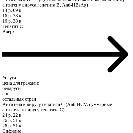
антигену вируса гепатита В, Anti-HBsAg)
14 р. 09 к.
16 р. 38 к.
16 р. 38 к.
Гепатит С
Вверх
Услуга
цена для граждан:
беларуси
снг
остальных стран
Антитела к вирусу гепатита С (Anti-HCV, суммарные
антитела к вирусу гепатита С)
24 р. 22 к.
26 р. 51 к.
26 р. 51 к.
Сифилис