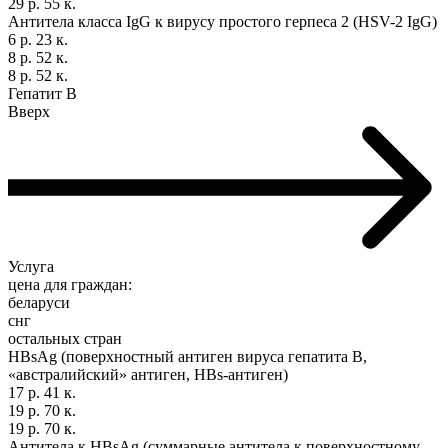
29 р. 55 к.
Антитела класса IgG к вирусу простого герпеса 2 (HSV-2 IgG)
6 р. 23 к.
8 р. 52 к.
8 р. 52 к.
Гепатит В
Вверх
Услуга
цена для граждан:
беларуси
снг
остальных стран
НВsAg (поверхностный антиген вируса гепатита В,
«австралийский» антиген, HBs-антиген)
17 р. 41 к.
19 р. 70 к.
19 р. 70 к.
Антитела к НВsAg (суммарные антитела к поверхностному