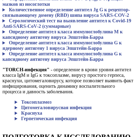
мазков из носоглотки
Количественное определение антител Jg G к рецептор-
связывающему домену (RBD) шипа вируса SARS-COV-2
Серологический тест на выявление антител к Covid-19
Anti-SARS-CoV-2 (суммарные)
Определение антител класса иммуноглобулина М к
капсидному антигену вируса Эпштейн-Барра
Определение антител класса иммуноглобулина G к
ядерному антигену 1 вируса Эпштейн-Барра
Определение антител класса иммуноглобулина G к
капсидному антигену вируса Эпштейн-Барра
"TORCH-инфекция"
- определение в крови уровня антител
класса IgM и IgG к токсоплазме, вирусу простого герпеса,
краснухи, цитомегаловирусу, которое позволяет выявить факт
инфицирования, оценить динамику воспалительного
процесса и давность заболевания.
Токсоплазмоз
Цитомегаловирусная инфекция
Краснуха
Герпетическая инфекция