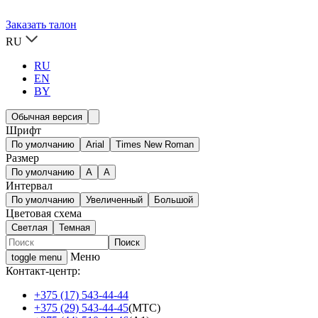
Заказать талон
RU
RU
EN
BY
Обычная версия
Шрифт
По умолчанию
Arial
Times New Roman
Размер
По умолчанию
A
A
Интервал
По умолчанию
Увеличенный
Большой
Цветовая схема
Светлая
Темная
Меню
toggle menu
Контакт-центр:
+375 (17) 543-44-44
+375 (29) 543-44-45
(МТС)