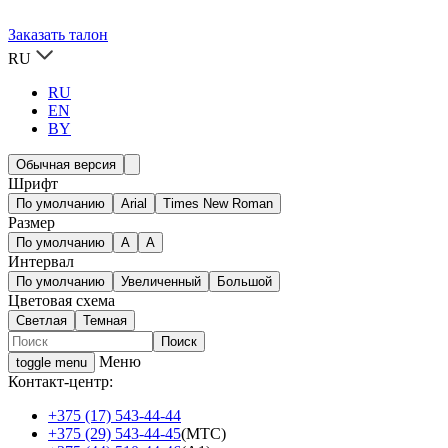
Заказать талон
RU
RU
EN
BY
Обычная версия
Шрифт
По умолчанию
Arial
Times New Roman
Размер
По умолчанию
A
A
Интервал
По умолчанию
Увеличенный
Большой
Цветовая схема
Светлая
Темная
Меню
toggle menu
Контакт-центр:
+375 (17) 543-44-44
+375 (29) 543-44-45
(МТС)