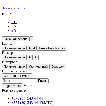
Заказать талон
RU
RU
EN
BY
Обычная версия
Шрифт
По умолчанию
Arial
Times New Roman
Размер
По умолчанию
A
A
Интервал
По умолчанию
Увеличенный
Большой
Цветовая схема
Светлая
Темная
Меню
toggle menu
Контакт-центр:
+375 (17) 543-44-44
+375 (29) 543-44-45
(МТС)