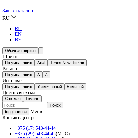
Заказать талон
RU
RU
EN
BY
Обычная версия
Шрифт
По умолчанию
Arial
Times New Roman
Размер
По умолчанию
A
A
Интервал
По умолчанию
Увеличенный
Большой
Цветовая схема
Светлая
Темная
Меню
toggle menu
Контакт-центр:
+375 (17) 543-44-44
+375 (29) 543-44-45
(МТС)