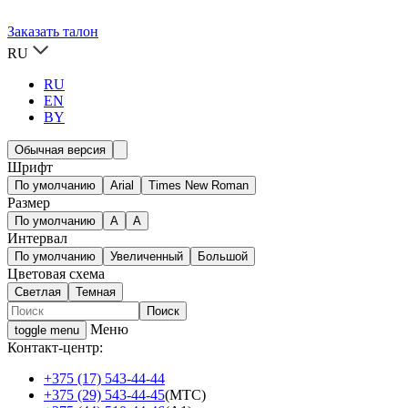
Заказать талон
RU
RU
EN
BY
Обычная версия
Шрифт
По умолчанию
Arial
Times New Roman
Размер
По умолчанию
A
A
Интервал
По умолчанию
Увеличенный
Большой
Цветовая схема
Светлая
Темная
Меню
toggle menu
Контакт-центр:
+375 (17) 543-44-44
+375 (29) 543-44-45
(МТС)