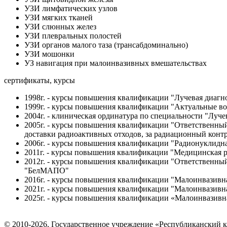
УЗИ лимфатических узлов
УЗИ мягких тканей
УЗИ слюнных желез
УЗИ плевральных полостей
УЗИ органов малого таза (трансабдоминально)
УЗИ мошонки
УЗ навигация при малоинвазивных вмешательствах
сертификаты, курсы
1998г. - курсы повышения квалификации "Лучевая диаг
1999г. - курсы повышения квалификации "Актуальные в
2004г. - клиническая ординатура по специальности "Лу
2005г. - курсы повышения квалификации "Ответственный 
доставки радиоактивных отходов, за радиационный конт
2006г. - курсы повышения квалификации "Радионуклидн
2011г. - курсы повышения квалификации "Медицинская
2012г. - курсы повышения квалификации "Ответственный
"БелМАПО"
2016г. - курсы повышения квалификации "Малоинвазивн
2021г. - курсы повышения квалификации "Малоинвазивн
2025г. - курсы повышения квалификации «Малоинвазивна
© 2010-2026, Государственное учреждение «Республиканский 