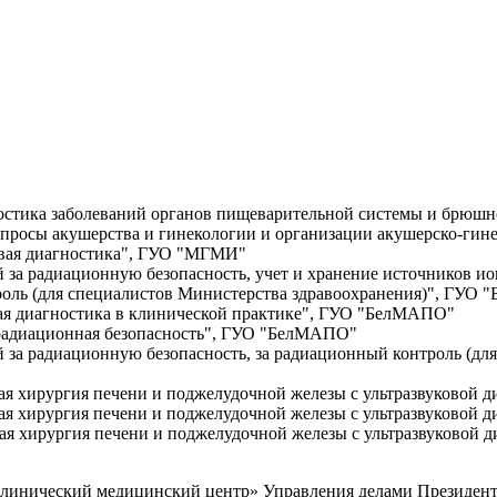
ностика заболеваний органов пищеварительной системы и брю
опросы акушерства и гинекологии и организации акушерско-ги
чевая диагностика", ГУО "МГМИ"
за радиационную безопасность, учет и хранение источников ио
роль (для специалистов Министерства здравоохранения)", ГУО 
ая диагностика в клинической практике", ГУО "БелМАПО"
 радиационная безопасность", ГУО "БелМАПО"
 за радиационную безопасность, за радиационный контроль (дл
ая хирургия печени и поджелудочной железы с ультразвуковой
ая хирургия печени и поджелудочной железы с ультразвуковой
я хирургия печени и поджелудочной железы с ультразвуковой д
клинический медицинский центр» Управления делами Президент