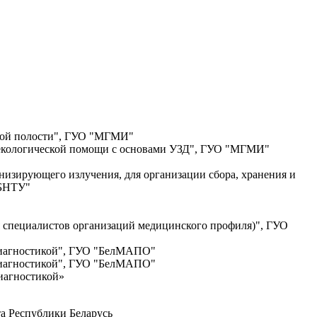
шной полости", ГУО "МГМИ"
некологической помощи с основами УЗД", ГУО "МГМИ"
низирующего излучения, для организации сбора, хранения и
"БНТУ"
я специалистов организаций медицинского профиля)", ГУО
 диагностикой", ГУО "БелМАПО"
 диагностикой", ГУО "БелМАПО"
иагностикой»
а Республики Беларусь