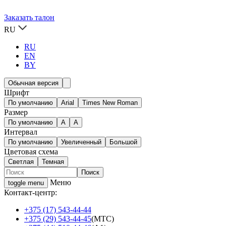
Заказать талон
RU
RU
EN
BY
Обычная версия
Шрифт
По умолчанию
Arial
Times New Roman
Размер
По умолчанию
A
A
Интервал
По умолчанию
Увеличенный
Большой
Цветовая схема
Светлая
Темная
Меню
toggle menu
Контакт-центр:
+375 (17) 543-44-44
+375 (29) 543-44-45
(МТС)