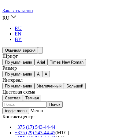
Заказать талон
RU
RU
EN
BY
Обычная версия
Шрифт
По умолчанию
Arial
Times New Roman
Размер
По умолчанию
A
A
Интервал
По умолчанию
Увеличенный
Большой
Цветовая схема
Светлая
Темная
Меню
toggle menu
Контакт-центр:
+375 (17) 543-44-44
+375 (29) 543-44-45
(МТС)