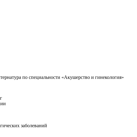
тернатура по специальности «Акушерство и гинекология»
г
ции
огических заболеваний