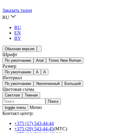
Заказать талон
RU
RU
EN
BY
Обычная версия
Шрифт
По умолчанию
Arial
Times New Roman
Размер
По умолчанию
A
A
Интервал
По умолчанию
Увеличенный
Большой
Цветовая схема
Светлая
Темная
Меню
toggle menu
Контакт-центр:
+375 (17) 543-44-44
+375 (29) 543-44-45
(МТС)