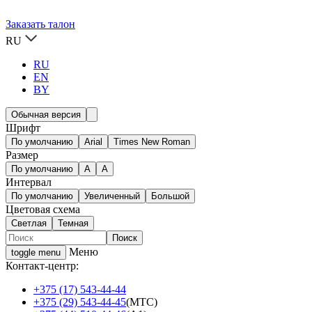
Заказать талон
RU
RU
EN
BY
Обычная версия
Шрифт
По умолчанию
Arial
Times New Roman
Размер
По умолчанию
A
A
Интервал
По умолчанию
Увеличенный
Большой
Цветовая схема
Светлая
Темная
Меню
toggle menu
Контакт-центр:
+375 (17) 543-44-44
+375 (29) 543-44-45
(МТС)