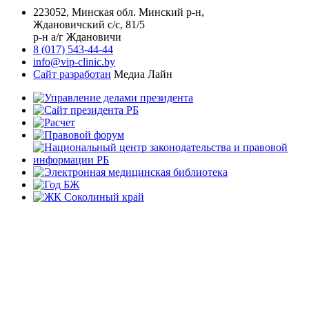
223052, Минская обл. Минский р-н,
Ждановичский с/с, 81/5
р-н а/г Ждановичи
8 (017) 543-44-44
info@vip-clinic.by
Сайт разработан
Медиа Лайн