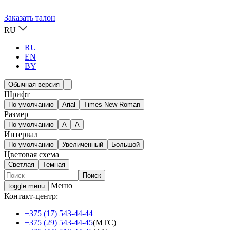
Заказать талон
RU
RU
EN
BY
Обычная версия
Шрифт
По умолчанию
Arial
Times New Roman
Размер
По умолчанию
A
A
Интервал
По умолчанию
Увеличенный
Большой
Цветовая схема
Светлая
Темная
Меню
toggle menu
Контакт-центр:
+375 (17) 543-44-44
+375 (29) 543-44-45
(МТС)