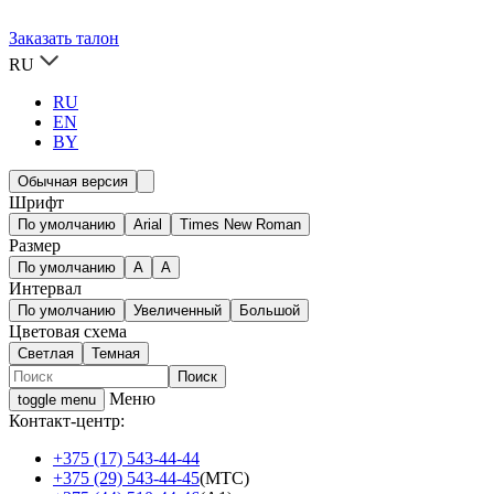
Заказать талон
RU
RU
EN
BY
Обычная версия
Шрифт
По умолчанию
Arial
Times New Roman
Размер
По умолчанию
A
A
Интервал
По умолчанию
Увеличенный
Большой
Цветовая схема
Светлая
Темная
Меню
toggle menu
Контакт-центр:
+375 (17) 543-44-44
+375 (29) 543-44-45
(МТС)