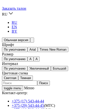
Заказать талон
RU
RU
EN
BY
Обычная версия
Шрифт
По умолчанию
Arial
Times New Roman
Размер
По умолчанию
A
A
Интервал
По умолчанию
Увеличенный
Большой
Цветовая схема
Светлая
Темная
Меню
toggle menu
Контакт-центр:
+375 (17) 543-44-44
+375 (29) 543-44-45
(МТС)