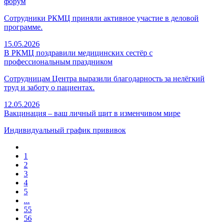
форум
Сотрудники РКМЦ приняли активное участие в деловой
программе.
15.05.2026
В РКМЦ поздравили медицинских сестёр с
профессиональным праздником
Сотрудницам Центра выразили благодарность за нелёгкий
труд и заботу о пациентах.
12.05.2026
Вакцинация – ваш личный щит в изменчивом мире
Индивидуальный график прививок
1
2
3
4
5
...
55
56