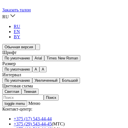
Заказать талон
RU
RU
EN
BY
Обычная версия
Шрифт
По умолчанию
Arial
Times New Roman
Размер
По умолчанию
A
A
Интервал
По умолчанию
Увеличенный
Большой
Цветовая схема
Светлая
Темная
Меню
toggle menu
Контакт-центр:
+375 (17) 543-44-44
+375 (29) 543-44-45
(МТС)