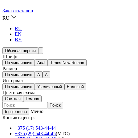
Заказать талон
RU
RU
EN
BY
Обычная версия
Шрифт
По умолчанию
Arial
Times New Roman
Размер
По умолчанию
A
A
Интервал
По умолчанию
Увеличенный
Большой
Цветовая схема
Светлая
Темная
Меню
toggle menu
Контакт-центр:
+375 (17) 543-44-44
+375 (29) 543-44-45
(МТС)