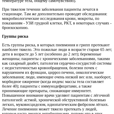
температуре тела, общему самочувствию).
При тяжелом течении заболевания пациенты лечатся в
стационаре. Там же дополнительно проводят обследования:
микробиологические исследования крови, мокроты, по
показаниям - УЗИ грудной клетки, РКТ, в некоторых случаях -
бронхоскопию.
Группы риска
Есть группы риска, в которых пневмония и грипп протекают
наиболее тяжело. Это пожилые люди в возрасте старше 65 лет;
дети в возрасте до 5 лет (особенно до 2 лет); беременные
женщины; пациенты с хроническими заболеваниями, такими
как сахарный диабет, патология сердечно-сосудистой системы
с недостаточностью кровообращения, болезни почек с
нарушением их функции, цирроз печени, онкологические
заболевания; люди, имеющие очень низкий вес или, наоборот,
морбидное ожирение (когда индекс массы тела составляет
более 40); пациенты с иммунодефицитами, а также
принимающие препараты, снижающие иммунитет.
Повышенное внимание врачи уделяют пациентам с лёгочной
патологией: астмой, хронической обструктивной болезнью
легких, муковисцидозом, идиопатическим фиброзом лёгких.
Лечение пневмонии может тяжело протекать у людей,
которые часто лечатся антибиотиками, потому что в этих