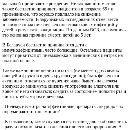
малышей прививают с рождения. Не так давно там стали
также бесплатно прививать пациентов в возрасте 65+ и
призывников, что хорошо повлияло на снижение
заболеваемости. В зарубежных исследованиях отмечается
значимое снижение случаев пневмококковых инфекций у
детей в результате вакцинации. По данным ВОЗ, пневмония -
это основная причина смерти детей до 5 лет.
В Беларуси бесплатно прививаются дети с
иммунодефицитами, часто болеющие. Остальные пациенты
могут привиться от пневмококка в медицинских центрах на
платной основе.
Также важно полноценно питаться (не менее 5 доз свежих
овощей и фруктов в день круглогодично); быть физически
активным; отказаться от курения; чаще бывать на свежем
воздухе; до минимума снизить употребление алкоголя или
вовсе от него отказаться; следить за состоянием полости рта и
чистить зубы утром и вечером.
- Почему, несмотря на эффективные препараты, люди до сих
пор умирают от пневмонии?
- К сожалению, такое случается из-за запоздалого обращения к
врачу и поздно начатого лечения или его игнорирования. А