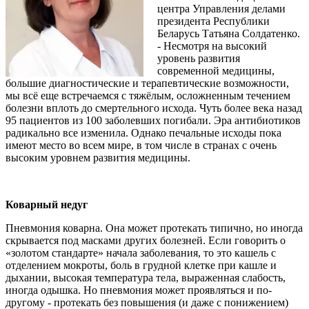
центра Управления делами
президента Республики
Беларусь Татьяна Солдатенко.
- Несмотря на высокий
уровень развития
современной медицины,
большие диагностические и терапевтические возможности,
мы всё еще встречаемся с тяжёлым, осложненным течением
болезни вплоть до смертельного исхода. Чуть более века назад
95 пациентов из 100 заболевших погибали. Эра антибиотиков
радикально все изменила. Однако печальные исходы пока
имеют место во всем мире, в том числе в странах с очень
высоким уровнем развития медицины.
Коварный недуг
Пневмония коварна. Она может протекать типично, но иногда
скрывается под масками других болезней. Если говорить о
«золотом стандарте» начала заболевания, то это кашель с
отделением мокроты, боль в грудной клетке при кашле и
дыхании, высокая температура тела, выраженная слабость,
иногда одышка. Но пневмония может проявляться и по-
другому - протекать без повышения (и даже с понижением)