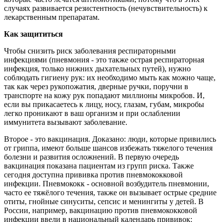
случаях развивается резистентность (нечувствительность) к
лекарственным препаратам.
Как защититься
Чтобы снизить риск заболевания респираторными
инфекциями (пневмония - это также острая респираторная
инфекция, только нижних дыхательных путей), нужно
соблюдать гигиену рук: их необходимо мыть как можно чаще,
так как через рукопожатия, дверные ручки, поручни в
транспорте на кожу рук попадают миллионы микробов. И,
если вы прикасаетесь к лицу, носу, глазам, губам, микробы
легко проникают в ваш организм и при ослаблении
иммунитета вызывают заболевание.
Второе - это вакцинация. Доказано: люди, которые привились
от гриппа, имеют больше шансов избежать тяжелого течения
болезни и развития осложнений. В первую очередь
вакцинация показана пациентам из групп риска. Также
сегодня доступна прививка против пневмококковой
инфекции. Пневмококк - основной возбудитель пневмонии,
часто ее тяжёлого течения, также он вызывает острые средние
отиты, гнойные синуситы, сепсис и менингиты у детей. В
России, например, вакцинацию против пневмококковой
инфекции ввели в национальный календарь прививок: