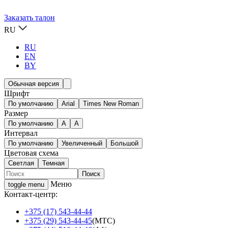
Заказать талон
RU
RU
EN
BY
Обычная версия
Шрифт
По умолчанию
Arial
Times New Roman
Размер
По умолчанию
A
A
Интервал
По умолчанию
Увеличенный
Большой
Цветовая схема
Светлая
Темная
Меню
toggle menu
Контакт-центр:
+375 (17) 543-44-44
+375 (29) 543-44-45
(МТС)