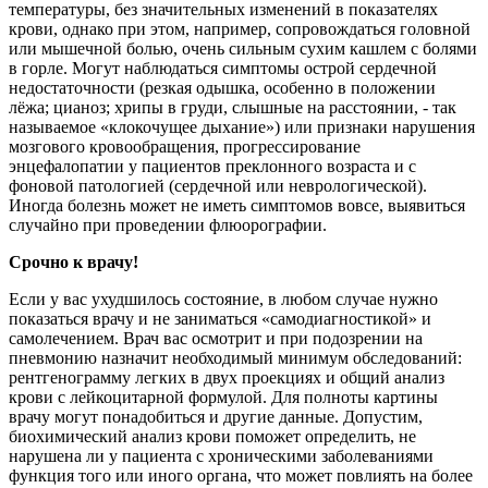
температуры, без значительных изменений в показателях
крови, однако при этом, например, сопровождаться головной
или мышечной болью, очень сильным сухим кашлем с болями
в горле. Могут наблюдаться симптомы острой сердечной
недостаточности (резкая одышка, особенно в положении
лёжа; цианоз; хрипы в груди, слышные на расстоянии, - так
называемое «клокочущее дыхание») или признаки нарушения
мозгового кровообращения, прогрессирование
энцефалопатии у пациентов преклонного возраста и с
фоновой патологией (сердечной или неврологической).
Иногда болезнь может не иметь симптомов вовсе, выявиться
случайно при проведении флюорографии.
Срочно к врачу!
Если у вас ухудшилось состояние, в любом случае нужно
показаться врачу и не заниматься «самодиагностикой» и
самолечением. Врач вас осмотрит и при подозрении на
пневмонию назначит необходимый минимум обследований:
рентгенограмму легких в двух проекциях и общий анализ
крови с лейкоцитарной формулой. Для полноты картины
врачу могут понадобиться и другие данные. Допустим,
биохимический анализ крови поможет определить, не
нарушена ли у пациента с хроническими заболеваниями
функция того или иного органа, что может повлиять на более