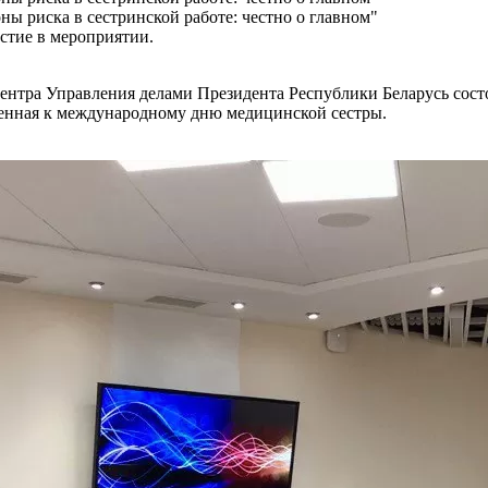
ы риска в сестринской работе: честно о главном"
астие в мероприятии.
центра Управления делами Президента Республики Беларусь сост
оченная к международному дню медицинской сестры.