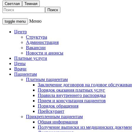
Светлая
Темная
Меню
toggle menu
Центр
Структура
Администрация
Вакансии
Новости и анонсы
Платные услуги
Цены
Врачи
Пациентам
Платным пациентам
Заключение договоров на годовое обслужива
Порядок оказания платных услуг
Правила внутреннего распорядка
Прием и консультация пациентов
Порядок обращения
Прейскурант
Прикрепленным пациентам
Общая информация
Получение выписки из медицинских докумен