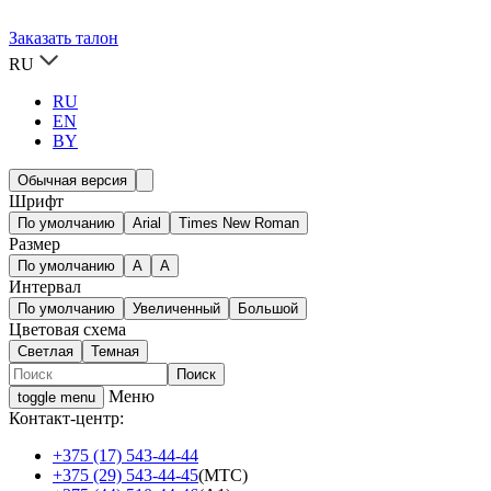
Заказать талон
RU
RU
EN
BY
Обычная версия
Шрифт
По умолчанию
Arial
Times New Roman
Размер
По умолчанию
A
A
Интервал
По умолчанию
Увеличенный
Большой
Цветовая схема
Светлая
Темная
Меню
toggle menu
Контакт-центр:
+375 (17) 543-44-44
+375 (29) 543-44-45
(МТС)