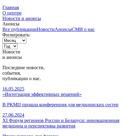
Главная
О центре
Новости и анонсы
Анонсы
Все публикации
Новости
Анонсы
СМИ о нас
Фильтровать:
Новости
и
анонсы
Последние новости,
события,
публикации о нас.
16.05.2025
«Интеграция эффективных решений»
В РКМЦ прошла конференция для медицинских сестер
27.06.2024
XI Форум регионов России и Беларуси: инновационная
медицина и перспективы развития