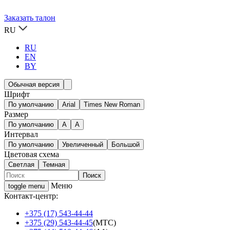
Заказать талон
RU
RU
EN
BY
Обычная версия
Шрифт
По умолчанию
Arial
Times New Roman
Размер
По умолчанию
A
A
Интервал
По умолчанию
Увеличенный
Большой
Цветовая схема
Светлая
Темная
Меню
toggle menu
Контакт-центр:
+375 (17) 543-44-44
+375 (29) 543-44-45
(МТС)