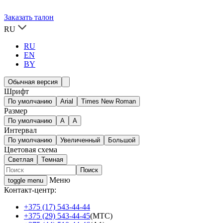
Заказать талон
RU
RU
EN
BY
Обычная версия
Шрифт
По умолчанию
Arial
Times New Roman
Размер
По умолчанию
A
A
Интервал
По умолчанию
Увеличенный
Большой
Цветовая схема
Светлая
Темная
Меню
toggle menu
Контакт-центр:
+375 (17) 543-44-44
+375 (29) 543-44-45
(МТС)