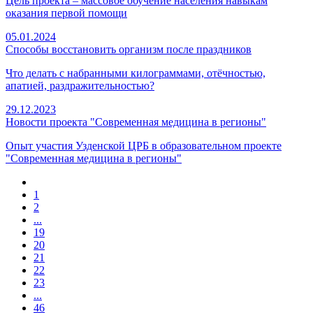
Цель проекта – массовое обучение населения навыкам
оказания первой помощи
05.01.2024
Способы восстановить организм после праздников
Что делать с набранными килограммами, отёчностью,
апатией, раздражительностью?
29.12.2023
Новости проекта "Современная медицина в регионы"
Опыт участия Узденской ЦРБ в образовательном проекте
"Современная медицина в регионы"
1
2
...
19
20
21
22
23
...
46